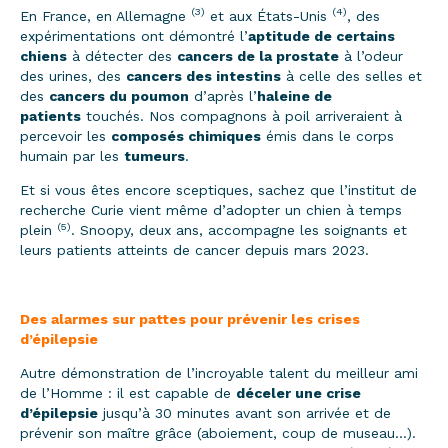
(3)
(4)
En France, en Allemagne
et aux États-Unis
, des
expérimentations ont démontré l’
aptitude de certains
chiens
à détecter des
cancers de la prostate
à l’odeur
des urines, des
cancers des intestins
à celle des selles et
des
cancers du poumon
d’après l’
haleine de
patients
touchés. Nos compagnons à poil arriveraient à
percevoir les
composés chimiques
émis dans le corps
humain par les
tumeurs
.
Et si vous êtes encore sceptiques, sachez que l’institut de
recherche Curie vient même d’adopter un chien à temps
(5)
plein
. Snoopy, deux ans, accompagne les soignants et
leurs patients atteints de cancer depuis mars 2023.
Des alarmes sur pattes pour prévenir les crises
d’épilepsie
Autre démonstration de l’incroyable talent du meilleur ami
de l’Homme : il est capable de
déceler une crise
d’épilepsie
jusqu’à 30 minutes avant son arrivée et de
prévenir son maître grâce (aboiement, coup de museau…).