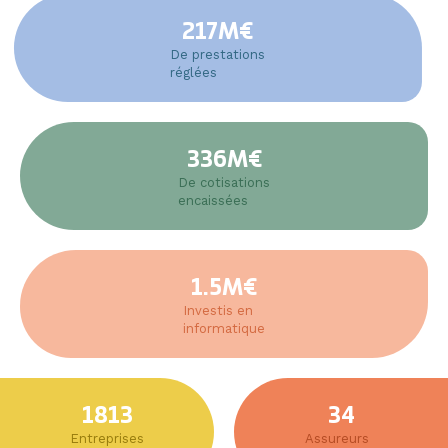
217
M€
De prestations
réglées
336
M€
De cotisations
encaissées
1.5
M€
Investis en
informatique
1813
34
Entreprises
Assureurs