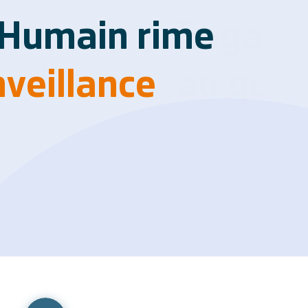
umain rime
illance