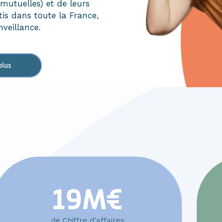
mutuelles) et de leurs
tis dans toute la France,
nveillance.
plus
19
M€
de Chiffre d’affaires