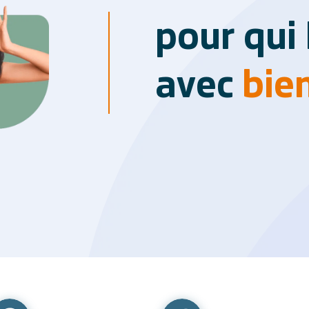
pour qui H
avec
bienve