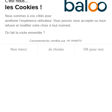
C'est nous...
les Cookies !
Nous sommes à vos côtés pour
améliorer l’expérience utilisateur. Vous pouvez nous accepter ou nous
refuser et modifier votre choix à tout moment.
On fait la visite ensemble ?
Handicap au travail : agir pour l’égalité
Consentements certifiés par
Non merci
Je choisis
OK pour moi
Plateforme de Gestion du Consentement : Personnalisez vos Options
Axeptio consent
Notre plateforme vous permet d'adapter et de gérer vos paramètres de 